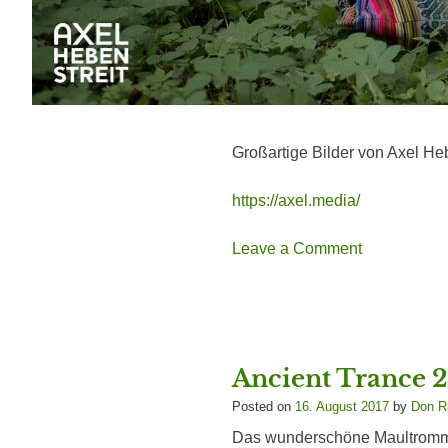
Großartige Bilder von Axel Heb
https://axel.media/
on
Leave a Comment
Schuudansa
auf
Ancient
Trance
2017
Ancient Trance 2
Posted on
16. August 2017
by
Don R
Das wunderschöne Maultromme