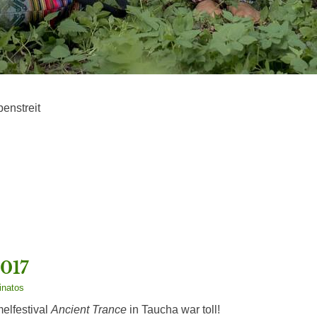
enstreit
ssion
017
inatos
lfestival
Ancient Trance
in Taucha war toll!